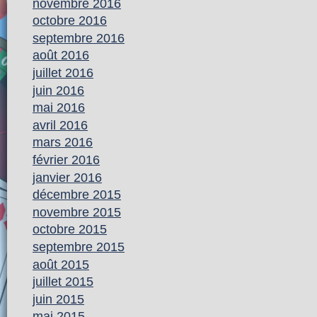
novembre 2016
octobre 2016
septembre 2016
août 2016
juillet 2016
juin 2016
mai 2016
avril 2016
mars 2016
février 2016
janvier 2016
décembre 2015
novembre 2015
octobre 2015
septembre 2015
août 2015
juillet 2015
juin 2015
mai 2015