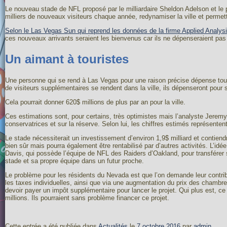
Le nouveau stade de NFL proposé par le milliardaire Sheldon Adelson et le p
milliers de nouveaux visiteurs chaque année, redynamiser la ville et permet
Selon le Las Vegas Sun qui reprend les données de la firme Applied Analys
ces nouveaux arrivants seraient les bienvenus car ils ne dépenseraient pas
Un aimant à touristes
Une personne qui se rend à Las Vegas pour une raison précise dépense toujo
de visiteurs supplémentaires se rendent dans la ville, ils dépenseront pour 
Cela pourrait donner 620$ millions de plus par an pour la ville.
Ces estimations sont, pour certains, très optimistes mais l’analyste Jeremy
conservatrices et sur la réserve. Selon lui, les chiffres estimés représent
Le stade nécessiterait un investissement d’environ 1,9$ milliard et contien
bien sûr mais pourra également être rentabilisé par d’autres activités. L’i
Davis, qui possède l’équipe de NFL des Raiders d’Oakland, pour transférer so
stade et sa propre équipe dans un futur proche.
Le problème pour les résidents du Nevada est que l’on demande leur contribut
les taxes individuelles, ainsi que via une augmentation du prix des chambre
devoir payer un impôt supplémentaire pour lancer le projet. Qui plus est, ce 
millions. Ils pourraient sans problème financer ce projet.
Cette entrée a été publiée dans
Actualités
le
7 octobre 2016
par
admin
.