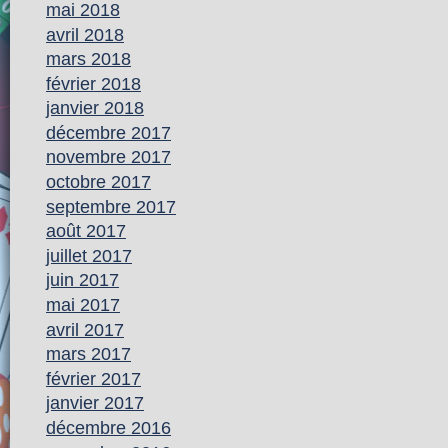
mai 2018
avril 2018
mars 2018
février 2018
janvier 2018
décembre 2017
novembre 2017
octobre 2017
septembre 2017
août 2017
juillet 2017
juin 2017
mai 2017
avril 2017
mars 2017
février 2017
janvier 2017
décembre 2016