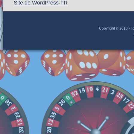
Site de WordPress-FR
Copyright © 2010 - To