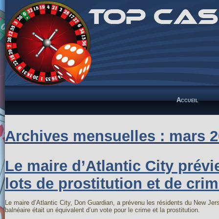
Accueil
Archives mensuelles :
mars 2
Le maire d’Atlantic City prév
lots de prostitution et de cri
Le maire d’Atlantic City, Don Guardian, a prévenu les résidents du New Jers
balnéaire était un équivalent d’un vote pour le crime et la prostitution.