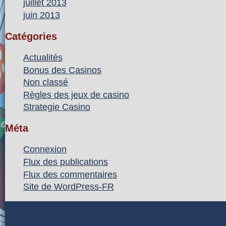
juillet 2013
juin 2013
Catégories
Actualités
Bonus des Casinos
Non classé
Règles des jeux de casino
Strategie Casino
Méta
Connexion
Flux des publications
Flux des commentaires
Site de WordPress-FR