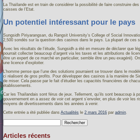
La Thaïlande est en train de considérer la possibilité de faire construire des
caisses de l’Etat.
Un potentiel intéressant pour le pays
Sungsidh Piriyarangsan, du Rangsit University’s College of Social Innovatio
2,500 sondés sur la question des casinos dans le pays. La plupart de ces 
Avec les résultats de l’étude, Sungsidh a été en mesure de déclarer que léga
pourrait collecter beaucoup d’argent via les taxes et les attributions de licen
être un expert de ce marché en particulier, semble être un peu exagéré). On r
une licence d’exploiter.
L’homme pense que l’une des solutions pourraient se trouver dans le modè
ci réalisent de gros profits. Pour développer des casinos à la manière de Si
de miser. Cela passe par le fait d’étudier les capacités financières de cha
établissements.
Car les Thaïlandais sont férus de jeux. Tellement, qu’ils sont beaucoup à
gouvernement en a assez de voir cet argent s’envoler, en plus de voir les r
moyens de divertissements dans les années à venir.
Cette entrée a été publiée dans
Actualités
le
2 mars 2016
par
admin
.
Rechercher :
Articles récents