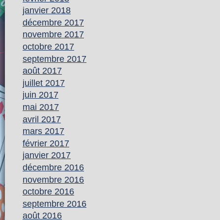
janvier 2018
décembre 2017
novembre 2017
octobre 2017
septembre 2017
août 2017
juillet 2017
juin 2017
mai 2017
avril 2017
mars 2017
février 2017
janvier 2017
décembre 2016
novembre 2016
octobre 2016
septembre 2016
août 2016