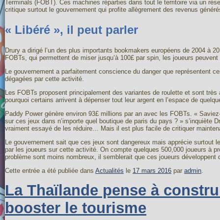
Terminals (FOBT). Ces machines réparties dans tout le territoire via un rés
critique surtout le gouvernement qui profite allègrement des revenus génér
« Libéré », il peut parler
Drury a dirigé l’un des plus importants bookmakers européens de 2004 à 2010
FOBTs, qui permettent de miser jusqu’à 100£ par spin, les joueurs peuvent 
Le gouvernement a parfaitement conscience du danger que représentent ces
dégagées par cette activité.
Les FOBTs proposent principalement des variantes de roulette et sont très a
pourquoi certains arrivent à dépenser tout leur argent en l’espace de quelq
Paddy Power génère environ 93£ millions par an avec les FOBTs. « Saviez-v
sur ces jeux dans n’importe quel boutique de paris du pays ? » s’inquiète D
vraiment essayé de les réduire… Mais il est plus facile de critiquer mainten
Le gouvernement sait que ces jeux sont dangereux mais apprécie surtout le
par les joueurs sur cette activité. On compte quelques 500,000 joueurs à p
problème sont moins nombreux, il semblerait que ces joueurs développent d
Cette entrée a été publiée dans
Actualités
le
17 mars 2016
par
admin
.
La Thaïlande pense à construi
booster le tourisme