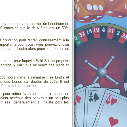
ienvenue qui vous permet de bénéficier de
00 euros et que le deuxième est un 50%
condition pour retirer, contrairement à la
importants pour vous, vous pouvez choisir
 bonus, il faudra alors jouer le montant du
a raison pour laquelle Wild Sultan propose
antageux car vous ne serez pas pieds et
py hours dans la semaine : les lundis et
es des bonus sur dépôts de 25%. Il est
ôts pendant la soirée.
s pour retirer éventuellement le bonus en
aient accès à des bankrolls un peu plus
 mises, généralement si injuste pour les