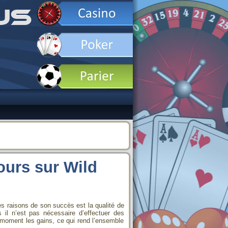
ours sur Wild
des raisons de son succès est la qualité de
 il n’est pas nécessaire d’effectuer des
t moment les gains, ce qui rend l’ensemble