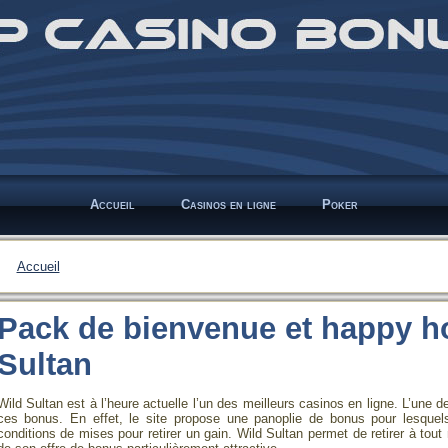
Accueil
Casinos en ligne
Poker
Accueil
Pack de bienvenue et happy h
Sultan
Wild Sultan est à l’heure actuelle l’un des meilleurs casinos en ligne. L’une 
ces bonus. En effet, le site propose une panoplie de bonus pour lesquels
conditions de mises pour retirer un gain. Wild Sultan permet de retirer à tou