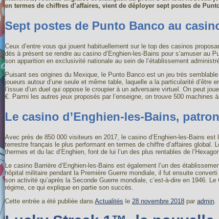
en termes de chiffres d’affaires, vient de déployer sept postes de Punt
Sept postes de Punto Banco au casin
Ceux d’entre vous qui jouent habituellement sur le top des casinos proposa
dès à présent se rendre au casino d’Enghien-les-Bains pour s’amuser au Punt
son apparition en exclusivité nationale au sein de l’établissement administr
Puisant ses origines du Mexique, le Punto Banco est un jeu très semblable a
joueurs autour d’une seule et même table, laquelle a la particularité d’être 
l’issue d’un duel qui oppose le croupier à un adversaire virtuel. On peut j
€. Parmi les autres jeux proposés par l’enseigne, on trouve 500 machines à 
Le casino d’Enghien-les-Bains, patron
Avec près de 850 000 visiteurs en 2017, le casino d’Enghien-les-Bains est l
terrestre français le plus performant en termes de chiffre d’affaires global. 
thermes et du lac d’Enghien, font de lui l’un des plus rentables de l’Hexago
Le casino Barrière d’Enghien-les-Bains est également l’un des établissement
hôpital militaire pendant la Première Guerre mondiale, il fut ensuite conver
son activité qu’après la Seconde Guerre mondiale, c’est-à-dire en 1946. Le 
régime, ce qui explique en partie son succès.
Cette entrée a été publiée dans
Actualités
le
28 novembre 2018
par
admin
.