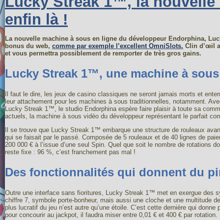
Lucky Streak 1™, la nouvelle
enfin là !
La nouvelle machine à sous en ligne du développeur Endorphina, Lucky
bonus du web,
comme par exemple l’excellent OmniSlots.
Clin d’œil a
et vous permettra possiblement de remporter de très gros gains.
Lucky Streak 1™, une machine à sous 
Il faut le dire, les jeux de casino classiques ne seront jamais morts et en
leur attachement pour les machines à sous traditionnelles, notamment. Ave
Lucky Streak 1™, le studio Endorphina espère faire plaisir à toute sa comm
actuels, la machine à sous vidéo du développeur représentant le parfait com
Il se trouve que Lucky Streak 1™ embarque une structure de rouleaux avan
qui se faisait par le passé. Composée de 5 rouleaux et de 40 lignes de pai
200 000 € à l’issue d’une seul Spin. Quel que soit le nombre de rotations d
reste fixe : 96 %, c’est franchement pas mal !
Des fonctionnalités qui donnent du pi
Outre une interface sans fioritures, Lucky Streak 1™ met en exergue des sy
chiffre 7, symbole porte-bonheur, mais aussi une cloche et une multitude de 
plus lucratif du jeu n’est autre qu’une étoile. C’est cette dernière qui don
pour concourir au jackpot, il faudra miser entre 0,01 € et 400 € par rotation.