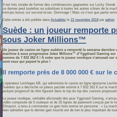
Il est très simple de former des combinaisons gagnantes sur Lucky Streak 1™.
ce dernier peut toutefois se substituer à toutes les autres icônes de la 
mini-jeu bonus sur second écran. Dommage ! Mais ce n’est que partie rem
Cette entrée a été publiée dans
Actualités
le
22 novembre 2018
par
admin
.
Suède : un joueur remporte pr
sous Joker Millions™
Un joueur de casino en ligne suédois a remporté la semaine dernière u
machine à sous progressive Joker Millions™ d’Yggdrasil Gaming sur le
somme de 7 832 262 € ! À noter que le joueur nordique s’amusait sur 
sont ceux qui payent le plus !
Il remporte près de 8 000 000 € sur le
L’opérateur LeoVegas AB, qui administre le casino en ligne éponyme LeoVega
Suédois qui a décroché un juteux pactole estimé à 7 832 262 € sur la mach
jackpot progressif du titre figurant dans le top du top des casinos proposan
Le joueur nordique, véritable aficionado des jeux Yggsrasil Gaming, s’amusa
vidéo composée de 5 rouleaux et de 25 lignes de paiement conçue par le fo
Elmqvist, a tenu à commenter ce gain hors-norme en personne : « La machi
bien admettre que le dernier gain touché est de loin le plus important de tout