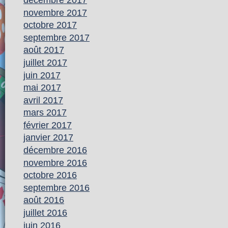
novembre 2017
octobre 2017
septembre 2017
août 2017
juillet 2017
juin 2017
mai 2017
avril 2017
mars 2017
février 2017
janvier 2017
décembre 2016
novembre 2016
octobre 2016
septembre 2016
août 2016
juillet 2016
juin 2016