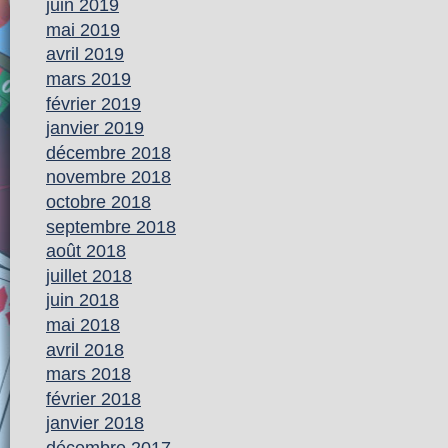
juin 2019
mai 2019
avril 2019
mars 2019
février 2019
janvier 2019
décembre 2018
novembre 2018
octobre 2018
septembre 2018
août 2018
juillet 2018
juin 2018
mai 2018
avril 2018
mars 2018
février 2018
janvier 2018
décembre 2017