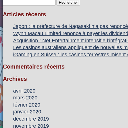
Rechercher :
Articles récents
Japon : la préfecture de Nagasaki n’a pas renoncé
Wynn Macau Limited renonce à payer les dividend
Acquisition : Net Entertainment intensifie l’intégra
Les casinos australiens appliquent de nouvelles m
iGaming en Suisse : les casinos terrestres misent s
Commentaires récents
Archives
avril 2020
mars 2020
février 2020
janvier 2020
décembre 2019
novembre 2019