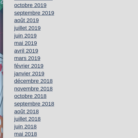
octobre 2019
septembre 2019
août 2019
juillet 2019
juin 2019
mai 2019
avril 2019
mars 2019
février 2019
janvier 2019
décembre 2018
novembre 2018
octobre 2018
septembre 2018
août 2018
juillet 2018
juin 2018
mai 2018