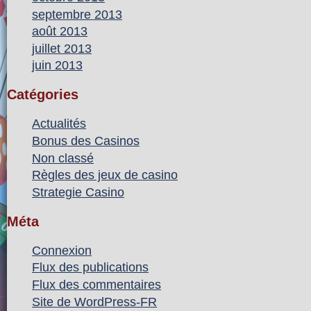
septembre 2013
août 2013
juillet 2013
juin 2013
Catégories
Actualités
Bonus des Casinos
Non classé
Règles des jeux de casino
Strategie Casino
Méta
Connexion
Flux des publications
Flux des commentaires
Site de WordPress-FR