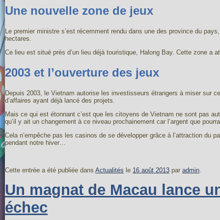
Une nouvelle zone de jeux
Le premier ministre s’est récemment rendu dans une des province du pays, 
hectares.
Ce lieu est situé près d’un lieu déjà touristique, Halong Bay. Cette zone a a
2003 et l’ouverture des jeux
Depuis 2003, le Vietnam autorise les investisseurs étrangers à miser sur 
d’affaires ayant déjà lancé des projets.
Mais ce qui est étonnant c’est que les citoyens de Vietnam ne sont pas autor
qu’il y ait un changement à ce niveau prochainement car l’argent que pourrai
Cela n’empêche pas les casinos de se développer grâce à l’attraction du pay
pendant notre hiver…
Cette entrée a été publiée dans
Actualités
le
16 août 2013
par
admin
.
Un magnat de Macau lance un 
échec