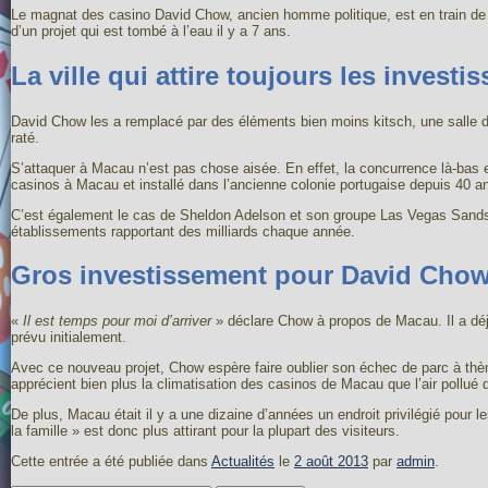
Le magnat des casino David Chow, ancien homme politique, est en train de d
d’un projet qui est tombé à l’eau il y a 7 ans.
La ville qui attire toujours les investi
David Chow les a remplacé par des éléments bien moins kitsch, une salle d’
raté.
S’attaquer à Macau n’est pas chose aisée. En effet, la concurrence là-bas
casinos à Macau et installé dans l’ancienne colonie portugaise depuis 40 
C’est également le cas de Sheldon Adelson et son groupe Las Vegas Sands, 
établissements rapportant des milliards chaque année.
Gros investissement pour David Cho
«
Il est temps pour moi d’arriver
» déclare Chow à propos de Macau. Il a déjà
prévu initialement.
Avec ce nouveau projet, Chow espère faire oublier son échec de parc à thème 
apprécient bien plus la climatisation des casinos de Macau que l’air pollué 
De plus, Macau était il y a une dizaine d’années un endroit privilégié pour 
la famille » est donc plus attirant pour la plupart des visiteurs.
Cette entrée a été publiée dans
Actualités
le
2 août 2013
par
admin
.