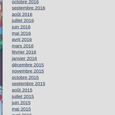
octobre 2016
septembre 2016
août 2016
juillet 2016
juin 2016
mai 2016
avril 2016
mars 2016
février 2016
janvier 2016
décembre 2015
novembre 2015
octobre 2015
septembre 2015
août 2015
juillet 2015
juin 2015
mai 2015