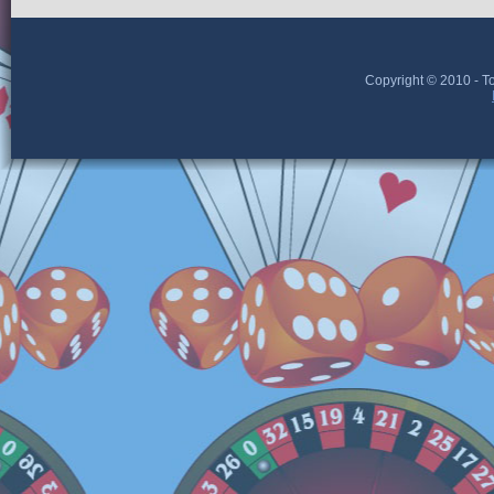
Copyright © 2010 - To