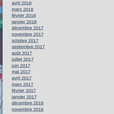
avril 2018
mars 2018
février 2018
janvier 2018
décembre 2017
novembre 2017
octobre 2017
septembre 2017
août 2017
juillet 2017
juin 2017
mai 2017
avril 2017
mars 2017
février 2017
janvier 2017
décembre 2016
novembre 2016