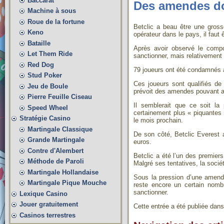
Baccarat
Des amendes dou
Machine à sous
Roue de la fortune
Betclic a beau être une gross
Keno
opérateur dans le pays, il faut 
Bataille
Après avoir observé le comp
Let Them Ride
sanctionner, mais relativement
Red Dog
79 joueurs ont été condamnés à
Stud Poker
Ces joueurs sont qualifiés de 
Jeu de Boule
prévoit des amendes pouvant al
Pierre Feuille Ciseau
Il semblerait que ce soit l
Speed Wheel
certainement plus « piquantes 
Stratégie Casino
le mois prochain.
Martingale Classique
De son côté, Betclic Everest 
Grande Martingale
euros.
Contre d'Alembert
Betclic a été l’un des premiers
Méthode de Paroli
Malgré ses tentatives, la socié
Martingale Hollandaise
Sous la pression d’une amende
Martingale Pique Mouche
reste encore un certain nom
sanctionner.
Lexique Casino
Jouer gratuitement
Cette entrée a été publiée dan
Casinos terrestres