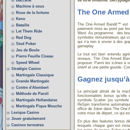
Baccarat
sa forte volatilité. Décryptage
Machine à sous
The One Armed 
Roue de la fortune
Keno
The One Armed Bandit™ est u
Bataille
paiement mise au point par le
Let Them Ride
West. Au programme : des bout
symboles rémunérateurs qui vo
Red Dog
qui n’a rien à envier à des g
Stud Poker
gameplay.
Jeu de Boule
Le tout est bien entendu agré
Pierre Feuille Ciseau
niveaux, The One Armed Band
Speed Wheel
proposer. Parmi les icônes à s
shérif et une petite gourde. Co
Stratégie Casino
Martingale Classique
Gagnez jusqu’à 
Grande Martingale
Contre d'Alembert
Le principal attrait de la 
Méthode de Paroli
fonctionnalités bonus qu’ell
Martingale Hollandaise
symbole Scatter (ou symbole d
ReSpin transforme automatique
Martingale Pique Mouche
office de Joker dans The One 
Lexique Casino
votre mise de départ, ce qui es
Jouer gratuitement
En plus des features bonus d
Casinos terrestres
lesquels chaque gain est inst
les gains du joueur. Selon sa f