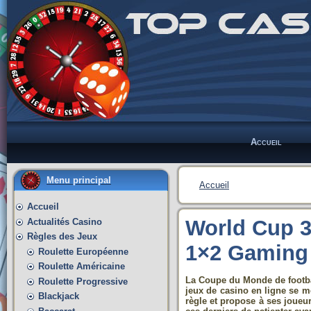
Accueil
Menu principal
Accueil
Accueil
World Cup 3
Actualités Casino
Règles des Jeux
1×2 Gaming 
Roulette Européenne
Roulette Américaine
La Coupe du Monde de footbal
Roulette Progressive
jeux de casino en ligne se me
Blackjack
règle et propose à ses joueu