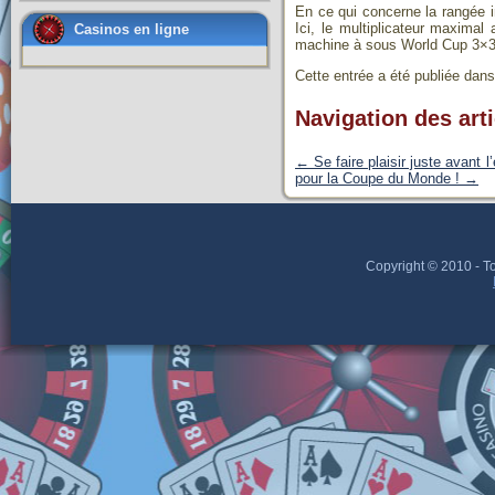
En ce qui concerne la rangée i
Ici, le multiplicateur maximal
Casinos en ligne
machine à sous World Cup 3×3™ 
Cette entrée a été publiée dan
Navigation des arti
←
Se faire plaisir juste avant 
pour la Coupe du Monde !
→
Copyright © 2010 - To