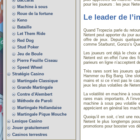
Baccarat
pour les joueurs : les jeux Nete
Machine à sous
Roue de la fortune
Le leader de l’i
Keno
Bataille
Quand Tropezia parle du retour
Let Them Ride
Netent peut apporter du jour a
offre de jeux. Depuis quelque
Red Dog
comme Starburst, Gonzo’s Ques
Stud Poker
Les joueurs ont déjà le choix a
Jeu de Boule
Netent est en effet l’une des f
Pierre Feuille Ciseau
parieurs en ligne n’acceptent de
Speed Wheel
Très rares sont les joueurs q
Stratégie Casino
Hammer ou Big Bang. Une slot
mains et si ce n’est pas le cas
Martingale Classique
jeux les plus volatiles de Neten
Grande Martingale
La volatilité en machine à sous 
Contre d'Alembert
rares mais importants. A l’inv
Méthode de Paroli
machine à sous peu volatile e
Martingale Hollandaise
apprécient en général les machi
Martingale Pique Mouche
Quoiqu’il en soit, c’est une n
Lexique Casino
Netent le plus longtemps poss
promotions pour booster vos dé
Jouer gratuitement
Casinos terrestres