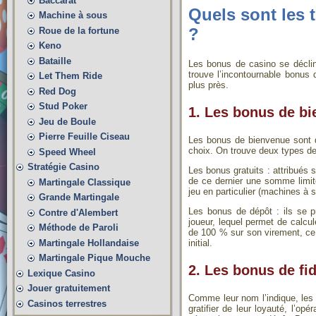
Baccarat
Quels sont les 
Machine à sous
?
Roue de la fortune
Keno
Bataille
Les bonus de casino se déclin
trouve l’incontournable bonus 
Let Them Ride
plus près.
Red Dog
Stud Poker
1. Les bonus de b
Jeu de Boule
Pierre Feuille Ciseau
Les bonus de bienvenue sont d
choix. On trouve deux types d
Speed Wheel
Stratégie Casino
Les bonus gratuits : attribués 
de ce dernier une somme limit
Martingale Classique
jeu en particulier (machines à 
Grande Martingale
Les bonus de dépôt : ils se p
Contre d'Alembert
joueur, lequel permet de calcu
Méthode de Paroli
de 100 % sur son virement, ce 
Martingale Hollandaise
initial.
Martingale Pique Mouche
2. Les bonus de fid
Lexique Casino
Jouer gratuitement
Comme leur nom l’indique, les 
Casinos terrestres
gratifier de leur loyauté, l’o