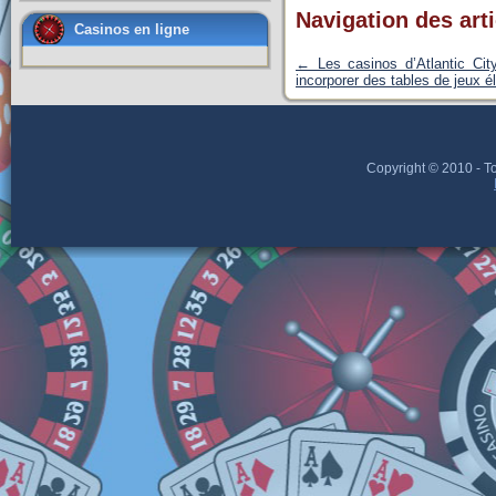
Navigation des arti
Casinos en ligne
←
Les casinos d’Atlantic Ci
incorporer des tables de jeux
Copyright © 2010 - To