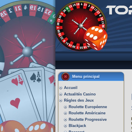
Menu principal
Accueil
Actualités Casino
Règles des Jeux
Roulette Européenne
Roulette Américaine
Roulette Progressive
Blackjack