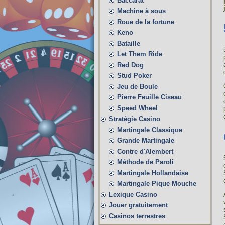
Baccarat
Machine à sous
Roue de la fortune
Keno
Bataille
Let Them Ride
Red Dog
Stud Poker
Jeu de Boule
Pierre Feuille Ciseau
Speed Wheel
Stratégie Casino
Martingale Classique
Grande Martingale
Contre d'Alembert
Méthode de Paroli
Martingale Hollandaise
Martingale Pique Mouche
Lexique Casino
Jouer gratuitement
Casinos terrestres