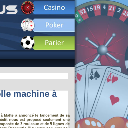
lle machine à
é à Malte a annoncé le lancement de sa
inédit nous est proposé seulement une
mposée de 3 rouleaux et de 5 lignes de