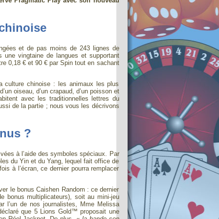
serve Pragmatic Play avec son nouveau
chinoise
ngées et de pas moins de 243 lignes de
s une vingtaine de langues et supportant
re 0,18 € et 90 € par Spin tout en sachant
 culture chinoise : les animaux les plus
 d’un oiseau, d’un crapaud, d’un poisson et
itent avec les traditionnelles lettres du
ssi de la partie ; nous vous les décrivons
onus ?
ivées à l’aide des symboles spéciaux. Par
s du Yin et du Yang, lequel fait office de
fois à l’écran, ce dernier pourra remplacer
iver le bonus Caishen Random : ce dernier
bonus multiplicateurs), soit au mini-jeu
par l’un de nos journalistes, Mme Melissa
déclaré que 5 Lions Gold™ proposait une
en Réel Jackpot. De plus, «
la bande son