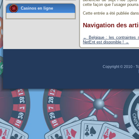
cette façon que l’usager pourra
Casinos en ligne
Cette entrée a été publiée dan
Navigation des arti
←
Belgique : les contraintes 
NetEnt est disponible !
→
Copyright © 2010 - To