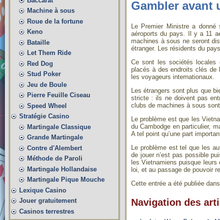
Baccarat
Gambler avant 
Machine à sous
Roue de la fortune
Le Premier Ministre a donné 
Keno
aéroports du pays. Il y a 11 
machines à sous ne seront disp
Bataille
étranger. Les résidents du pays
Let Them Ride
Ce sont les sociétés locales 
Red Dog
placés à des endroits clés de l
Stud Poker
les voyageurs internationaux.
Jeu de Boule
Les étrangers sont plus que bi
Pierre Feuille Ciseau
stricte : ils ne doivent pas e
clubs de machines à sous sont
Speed Wheel
Stratégie Casino
Le problème est que les Vietn
du Cambodge en particulier, ma
Martingale Classique
A tel point qu’une part importan
Grande Martingale
Le problème est tel que les a
Contre d'Alembert
de jouer n’est pas possible pui
Méthode de Paroli
les Vietnamiens puisque leurs c
Martingale Hollandaise
loi, et au passage de pouvoir r
Martingale Pique Mouche
Cette entrée a été publiée dan
Lexique Casino
Jouer gratuitement
Navigation des arti
Casinos terrestres