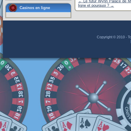
←
Le futur Wynn Palace de Mac
ligne et pourquoi ?
→
Casinos en ligne
Copyright © 2010 - To