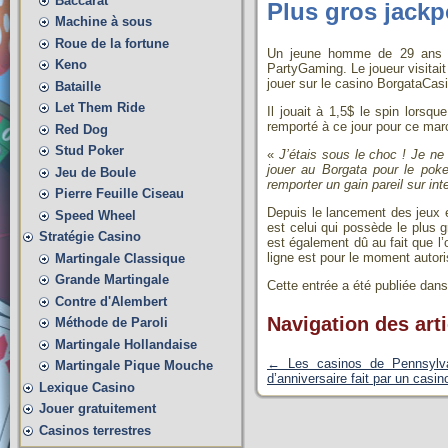
Baccarat
Plus gros jack
Machine à sous
Roue de la fortune
Un jeune homme de 29 ans a 
Keno
PartyGaming. Le joueur visitait
jouer sur le casino BorgataCas
Bataille
Let Them Ride
Il jouait à 1,5$ le spin lorsq
remporté à ce jour pour ce mar
Red Dog
Stud Poker
«
J’étais sous le choc ! Je ne
jouer au Borgata pour le pok
Jeu de Boule
remporter un gain pareil sur int
Pierre Feuille Ciseau
Depuis le lancement des jeux 
Speed Wheel
est celui qui possède le plus
Stratégie Casino
est également dû au fait que l
ligne est pour le moment autori
Martingale Classique
Grande Martingale
Cette entrée a été publiée dan
Contre d'Alembert
Navigation des arti
Méthode de Paroli
Martingale Hollandaise
←
Les casinos de Pennsylv
Martingale Pique Mouche
d’anniversaire fait par un casin
Lexique Casino
Jouer gratuitement
Casinos terrestres