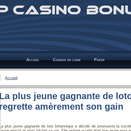
Accueil
Casinos en ligne
Poker
Accueil
La plus jeune gagnante de lot
regrette amèrement son gain
La plus jeune gagnante de loto britannique a décidé de poursuivre la socié
l’avoir enrichi et ainsi gâcher sa vie. Elle estime qu’elle était trop jeune pour