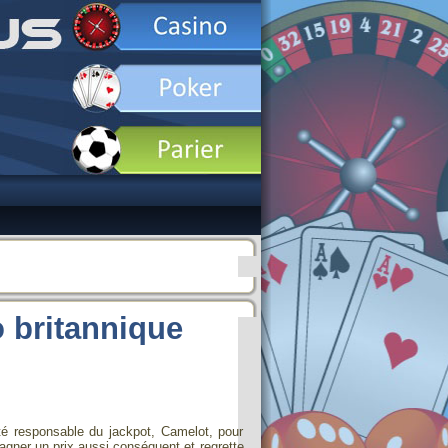
o britannique
té responsable du jackpot, Camelot, pour
 gagner un prix aussi conséquent et regrette