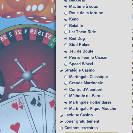
Baccarat
Machine à sous
Roue de la fortune
Keno
Bataille
Let Them Ride
Red Dog
Stud Poker
Jeu de Boule
Pierre Feuille Ciseau
Speed Wheel
Stratégie Casino
Martingale Classique
Grande Martingale
Contre d'Alembert
Méthode de Paroli
Martingale Hollandaise
Martingale Pique Mouche
Lexique Casino
Jouer gratuitement
Casinos terrestres