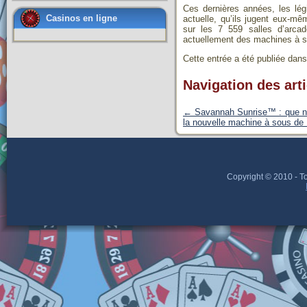
Ces dernières années, les légi
Casinos en ligne
actuelle, qu’ils jugent eux-mê
sur les 7 559 salles d’arcade
actuellement des machines à s
Cette entrée a été publiée dan
Navigation des arti
←
Savannah Sunrise™ : que no
la nouvelle machine à sous d
Copyright © 2010 - To