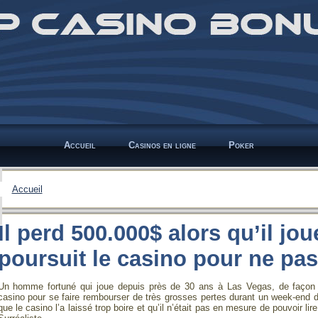
Accueil
Casinos en ligne
Poker
Accueil
Il perd 500.000$ alors qu’il joue
poursuit le casino pour ne pa
Un homme fortuné qui joue depuis près de 30 ans à Las Vegas, de façon o
casino pour se faire rembourser de très grosses pertes durant un week-end d
que le casino l’a laissé trop boire et qu’il n’était pas en mesure de pouvoir li