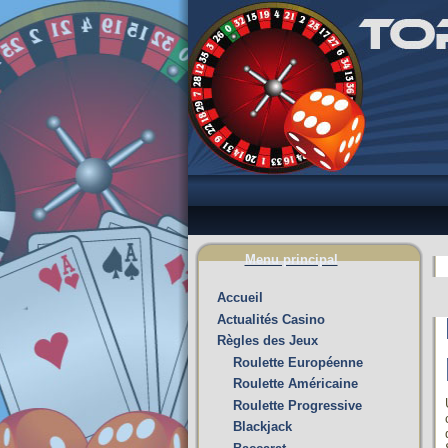
Menu principal
Accueil
Actualités Casino
Règles des Jeux
Roulette Européenne
Roulette Américaine
Roulette Progressive
Blackjack