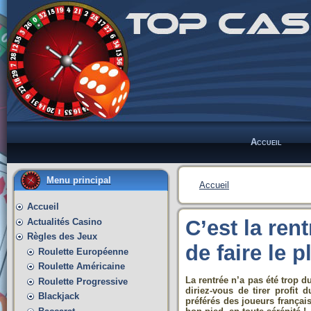
Accueil
Menu principal
Accueil
Accueil
C’est la ren
Actualités Casino
Règles des Jeux
de faire le 
Roulette Européenne
Roulette Américaine
La rentrée n’a pas été trop d
Roulette Progressive
diriez-vous de tirer profit 
Blackjack
préférés des joueurs françai