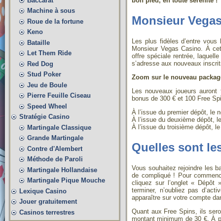
Baccarat
bon pied, en toute sérénité !
Machine à sous
Monsieur Vegas
Roue de la fortune
Keno
Les plus fidèles d’entre vous
Bataille
Monsieur Vegas Casino. À cett
Let Them Ride
offre spéciale rentrée, laque
s’adresse aux nouveaux inscrit
Red Dog
Stud Poker
Zoom sur le nouveau packag
Jeu de Boule
Les nouveaux joueurs auront
Pierre Feuille Ciseau
bonus de 300 € et 100 Free Spin
Speed Wheel
À l’issue du premier dépôt, le
Stratégie Casino
À l’issue du deuxième dépôt, 
À l’issue du troisième dépôt, 
Martingale Classique
Grande Martingale
Quelles sont le
Contre d'Alembert
Méthode de Paroli
Vous souhaitez rejoindre les b
Martingale Hollandaise
de compliqué ! Pour commencer
Martingale Pique Mouche
cliquez sur l’onglet « Dépôt
terminer, n’oubliez pas d’act
Lexique Casino
apparaître sur votre compte da
Jouer gratuitement
Quant aux Free Spins, ils sero
Casinos terrestres
montant minimum de 30 €. À pri