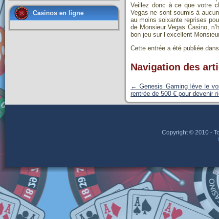
Veillez donc à ce que votre c
Vegas ne sont soumis à aucune 
Casinos en ligne
au moins soixante reprises pou
de Monsieur Vegas Casino, n’hé
bon jeu sur l’excellent Monsie
Cette entrée a été publiée dan
Navigation des arti
←
Genesis Gaming lève le voi
rentrée de 500 € pour devenir 
Copyright © 2010 - To