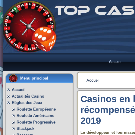
Accueil
Menu principal
Accueil
Accueil
Casinos en 
Actualités Casino
Règles des Jeux
récompensé
Roulette Européenne
Roulette Américaine
2019
Roulette Progressive
Blackjack
Le développeur et fournisse