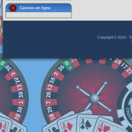
Casinos en ligne
Copyright © 2010 - To