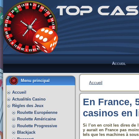
Accueil
Menu principal
Accueil
Accueil
En France, 
Actualités Casino
Règles des Jeux
casinos en l
Roulette Européenne
Roulette Américaine
Si l’on en croit les dires de 
Roulette Progressive
y aurait en France pas moins
Blackjack
tels que les machines à sous,